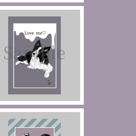
SOLD OUT
ove me」ボーダーコリー ポストカー
ド
¥300