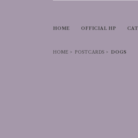
HOME
OFFICIAL HP
CA
HOME
POSTCARDS
DOGS