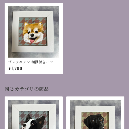
ポメラニアン 額縁付きイラス
ト
¥1,700
同じカテゴリの商品