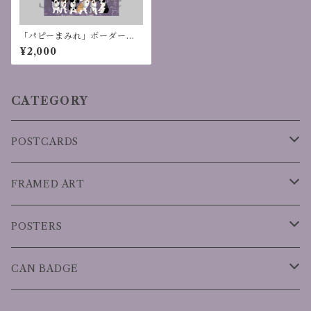
「パピーまみれ」ボーダーコ
リー ポスター(A2)
¥2,000
CATEGORY
POSTCARDS
DOGS
FRAMED ART
CATS
DOGS
POSTERS
OTHERS
DOGS
CAN BADGE
SEASON
DOGS