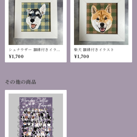
シュナウザー 額縁付きイラス
柴犬 額縁付きイラスト
ト
¥1,700
¥1,700
その他の商品